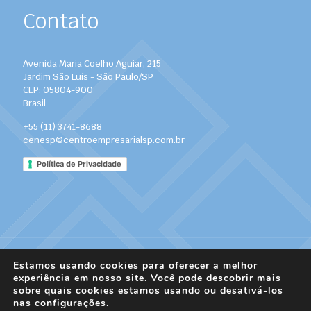
Contato
Avenida Maria Coelho Aguiar, 215
Jardim São Luís - São Paulo/SP
CEP: 05804-900
Brasil
+55 (11) 3741-8688
cenesp@centroempresarialsp.com.br
Política de Privacidade
Estamos usando cookies para oferecer a melhor
experiência em nosso site. Você pode descobrir mais
sobre quais cookies estamos usando ou desativá-los
© 2022 Centro Empresarial de São Paulo. - Todos os
nas
configurações
.